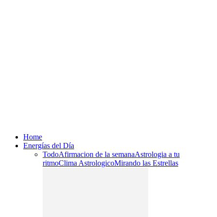
Home
Energías del Día
Todo
Afirmacion de la semana
Astrologia a tu
ritmo
Clima Astrologico
Mirando las Estrellas