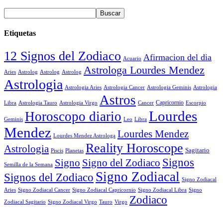
Etiquetas
12 Signos del Zodiaco
Afirmacion del dia
Acuario
Astrologa Lourdes Mendez
Aries
Astrolog
Astrolog
Astrolog
Astrologia
Astrologia Aries
Astrologia Cancer
Astrologia Geminis
Astrologia
Astros
Astrologia Tauro
Astrologia Virgo
Cancer
Capricornio
Escorpio
Libra
Lourdes
Horoscopo diario
Geminis
Leo
Libra
Mendez
Lourdes Mendez
Lourdes Mendez Astrologa
Reality Horoscope
Astrologia
Sagitario
Piscis
Planetas
Signos
Signo
Signo del Zodiaco
Semilla de la Semana
Signo Zodiacal
Signos del Zodiaco
Signo Zodiacal
Aries
Signo Zodiacal Capricornio
Signo Zodiacal Cancer
Signo Zodiacal Libra
Signo
Zodiaco
Signo Zodiacal Virgo
Tauro
Virgo
Zodiacal Sagitario