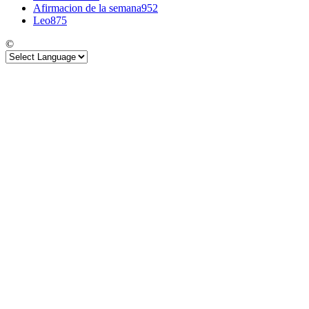
Afirmacion de la semana
952
Leo
875
©