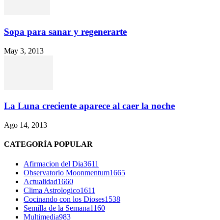
Sopa para sanar y regenerarte
May 3, 2013
La Luna creciente aparece al caer la noche
Ago 14, 2013
CATEGORÍA POPULAR
Afirmacion del Dia
3611
Observatorio Moonmentum
1665
Actualidad
1660
Clima Astrologico
1611
Cocinando con los Dioses
1538
Semilla de la Semana
1160
Multimedia
983